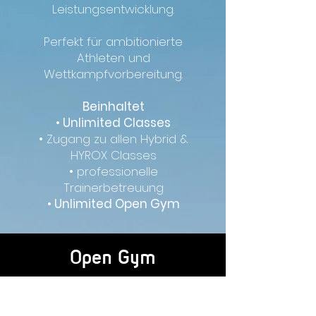
Leistungsentwicklung.
Perfekt für ambitionierte
Athleten und
Wettkampfvorbereitung.
Beinhaltet
• Unlimited Classes
• Zugang zu allen Hybrid &
HYROX Classes
• professionelle
Trainerbetreuung
• Unlimited Open Gym
Open
Gym
Open Gym ist selbstständiges
Training ohne coach-geführte