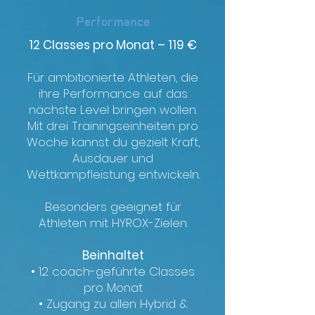
Performance
12 Classes pro Monat – 119 €
Für ambitionierte Athleten, die
ihre Performance auf das
nächste Level bringen wollen.
Mit drei Trainingseinheiten pro
Woche kannst du gezielt Kraft,
Ausdauer und
Wettkampfleistung entwickeln.
Besonders geeignet für
Athleten mit HYROX-Zielen.
Beinhaltet
• 12 coach-geführte Classes
pro Monat
• Zugang zu allen Hybrid &