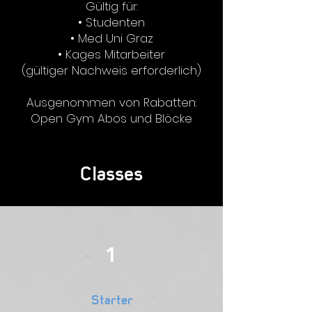
Gültig für:
• Studenten
• Med Uni Graz
• Kages Mitarbeiter
(gültiger Nachweis erforderlich)
Ausgenommen von Rabatten:
Open Gym Abos und Blöcke
Classes
1
Starter