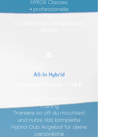
HYROX Classes
• professionelle
Trainerbetreuung
• 2 Open Gym Sessions pro
Monat
4
All-In Hybrid
Unlimited Classes – 139 €
Maximale Freiheit für dein
Training.
Trainiere so oft du möchtest
und nutze das komplette
Hybrid Club Angebot für deine
persönliche