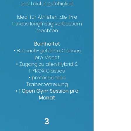
und Leistungsfähigkeit.
Ideal für Athleten, die ihre
Fitness langfristig verbessern
möchten.
Beinhaltet
• 8 coach-geführte Classes
pro Monat
• Zugang zu allen Hybrid &
HYROX Classes
• professionelle
Trainerbetreuung
• 1 Open Gym Session pro
Monat
3