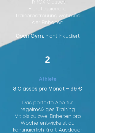
HYROX Classes
• professionelle
Trainerbetreuung während
der Einheiten
Open Gym:
nicht inkludiert
2
Athlete
8 Classes pro Monat – 99 €
Das perfekte Abo für
regelmäßiges Training.
Mit bis zu zwei Einheiten pro
Woche entwickelst du
kontinuierlich Kraft, Ausdauer