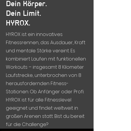
Dein Körper.
Dein Limit.
HYROX.
HYROX ist ein innovatives
Fitnessrennen, das Ausdauer, Kraft
und mentale Stärke vereint. Es
kombiniert Laufen mit funktionellen
Workouts – insgesamt 8 Kilometer
Laufstrecke, unterbrochen von 8
herausfordernden Fitness-
Stationen. Ob Anfänger oder Profi:
HYROX ist für alle Fitnesslevel
geeignet und findet weltweit in
großen Arenen statt. Bist du bereit
für die Challenge?