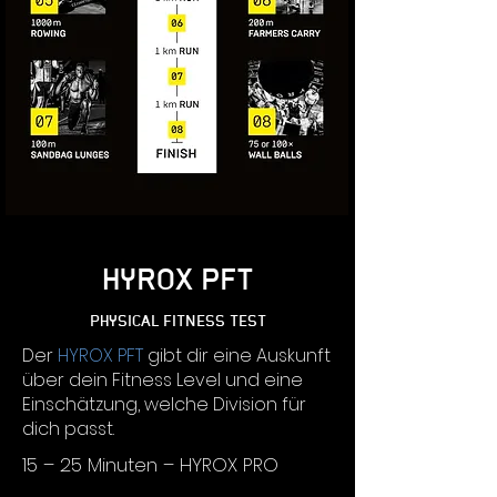
HYROX PFT
PHYSICAL FITNESS TEST
Der
HYROX PFT
gibt dir eine Auskunft
über dein Fitness Level und eine
Einschätzung, welche Division für
dich passt.
15 – 25 Minuten – HYROX PRO